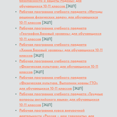
безопасности и защиты Родины» для
обучающихся 10-11 классов
[ЭЦП]
Рабочая программа учебного предмета «Методы
решения физических задач» для обучающихся
10-11 классов
[ЭЦП]
Рабочая программа учебного предмета
«География.Базовый уровень» для обучающихся
10-11 классов
[ЭЦП]
Рабочая программа учебного предмета
«Химия.Базовый уровень» для обучающихся 10-11
классов
[ЭЦП]
Рабочая программа учебного предмета
«Физическая культура» для обучающихся 10-11
классов
[ЭЦП]
Рабочая программа учебного предмета
«Физическая культура. Выполним нормы ГТО»
для обучающихся 10-11 классов
[ЭЦП]
Рабочая программа учебного предмета «Трудные
вопросы английского языка» для обучающихся
10-11 классов
[ЭЦП]
Рабочая программа
курса внеурочной
деятельности
«Россия – мои горизонты» для