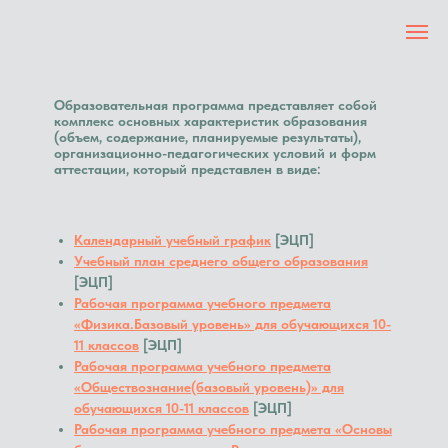
Образовательная программа представляет собой
комплекс основных характеристик образования
(объем, содержание, планируемые результаты),
организационно-педагогических условий и форм
аттестации, который представлен в виде:
Календарный учебный график
[ЭЦП]
Учебный план среднего общего образования
[ЭЦП]
Рабочая программа учебного предмета
«Физика.Базовый уровень» для обучающихся 10-
11 классов
[ЭЦП]
Рабочая программа учебного предмета
«Обществознание(базовый уровень)» для
обучающихся 10-11 классов
[ЭЦП]
Рабочая программа учебного предмета «Основы