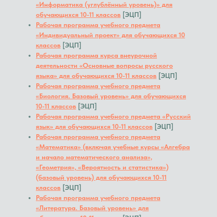
«Информатика (углублённый уровень)» для
обучающихся 10-11 классов
[ЭЦП]
Рабочая программа учебного предмета
«Индивидуальный проект» для обучающихся 10
классов
[ЭЦП]
Рабочая программа курса внеурочной
деятельности «Основные вопросы русского
языка» для обучающихся 10-11 классов
[ЭЦП]
Рабочая программа учебного предмета
«Биология. Базовый уровень» для обучающихся
10-11 классов
[ЭЦП]
Рабочая программа учебного предмета «Русский
язык» для обучающихся 10-11 классов
[ЭЦП]
Рабочая программа учебного предмета
«Математика» (включая учебные курсы «Алгебра
и начало математического анализа»,
«Геометрия», «Вероятность и статистика»)
(базовый уровень) для обучающихся 10-11
классов
[ЭЦП]
Рабочая программа учебного предмета
«Литература. Базовый уровень» для